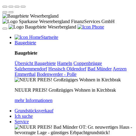
Startseite
Baugebiete
Baugebiete
Übersicht Baugebiete
Hameln
Coppenbrügge
Salzhemmendorf
Hessisch Oldendorf
Bad Münder
Aerzen
Emmerthal
Bodenwerder - Polle
NEUER PREIS! Großzügiges Wohnen in Kirchbrak
mehr Informationen
Grundstücksverkauf
Ich suche
Service